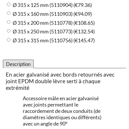
Ø 315 x 125 mm (5110904)
(
€79.36
)
Ø 315 x 160 mm (5110903)
(
€94.09
)
Ø 315 x 200 mm (5110778)
(
€108.65
)
Ø 315 x 250 mm (5110773)
(
€132.54
)
Ø 315 x 315 mm (5110756)
(
€145.47
)
Description
En acier galvanisé avec bords retournés avec
joint EPDM double lèvre serti à chaque
extrémité
Accessoire mâle en acier galvanisé
avec joints permettant le
raccordement de deux conduits (de
diamètres identiques ou différents)
avec un angle de 90°