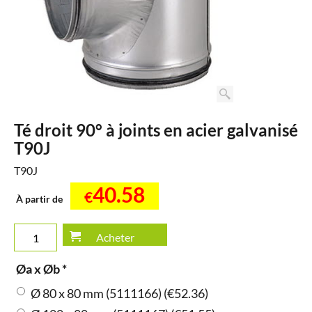
Té droit 90° à joints en acier galvanisé
T90J
T90J
40.58
€
À partir de
Acheter
Øa x Øb
*
Ø 80 x 80 mm (5111166)
(
€52.36
)