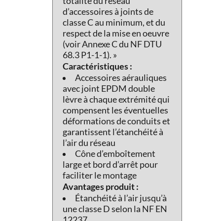
totalité du réseau
d’accessoires à joints de
classe C au minimum, et du
respect de la mise en oeuvre
(voir Annexe C du NF DTU
68.3 P1-1-1). »
Caractéristiques :
Accessoires aérauliques
avec joint EPDM double
lèvre à chaque extrémité qui
compensent les éventuelles
déformations de conduits et
garantissent l’étanchéité à
l’air du réseau
Cône d’emboîtement
large et bord d’arrêt pour
faciliter le montage
Avantages produit :
Étanchéité à l’air jusqu’à
une classe D selon la NF EN
12237