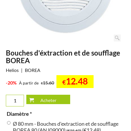
Bouches d'éxtraction et de soufflage
BOREA
Helios
BOREA
12.48
€
-20%
15.60
À partir de
€
Acheter
Diamètre
*
Ø 80 mm - Bouches d'extraction et de soufflage
BOREA 80 (ANJ09000)
(
€12.48
)
(
€15.60
)