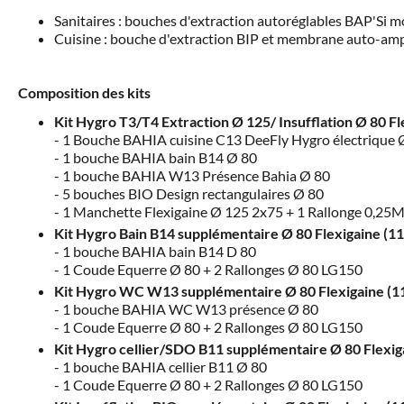
Sanitaires : bouches d'extraction autoréglables BAP'Si m
Cuisine : bouche d'extraction BIP et membrane auto-ampl
Composition des kits
Kit Hygro T3/T4 Extraction Ø 125/ Insufflation Ø 80 F
1 Bouche BAHIA cuisine C13 DeeFly Hygro électrique 
1 bouche BAHIA bain B14 Ø 80
1 bouche BAHIA W13 Présence Bahia Ø 80
5 bouches BIO Design rectangulaires Ø 80
1 Manchette Flexigaine Ø 125 2x75 + 1 Rallonge 0,25
Kit Hygro Bain B14 supplémentaire Ø 80 Flexigaine (1
1 bouche BAHIA bain B14 D 80
1 Coude Equerre Ø 80 + 2 Rallonges Ø 80 LG150
Kit Hygro WC W13 supplémentaire Ø 80 Flexigaine (
1 bouche BAHIA WC W13 présence Ø 80
1 Coude Equerre Ø 80 + 2 Rallonges Ø 80 LG150
Kit Hygro cellier/SDO B11 supplémentaire Ø 80 Flexi
1 bouche BAHIA cellier B11 Ø 80
1 Coude Equerre Ø 80 + 2 Rallonges Ø 80 LG150