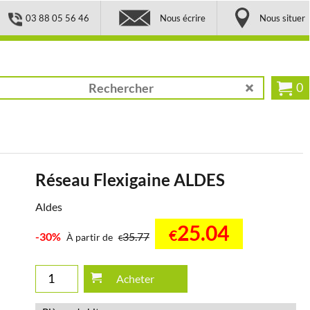
03 88 05 56 46
Nous écrire
Nous situer
0
Réseau Flexigaine ALDES
Aldes
25.04
€
-30%
35.77
À partir de
€
Acheter