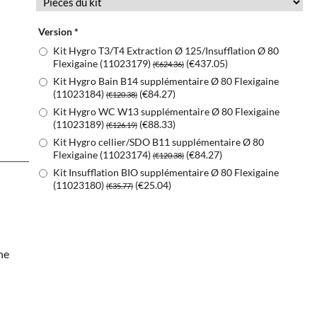
Version
*
Kit Hygro T3/T4 Extraction Ø 125/Insufflation Ø 80
Flexigaine (11023179)
(
€437.05
)
(
€624.36
)
Kit Hygro Bain B14 supplémentaire Ø 80 Flexigaine
(11023184)
(
€84.27
)
(
€120.38
)
Kit Hygro WC W13 supplémentaire Ø 80 Flexigaine
(11023189)
(
€88.33
)
(
€126.19
)
Kit Hygro cellier/SDO B11 supplémentaire Ø 80
Flexigaine (11023174)
(
€84.27
)
(
€120.38
)
Kit Insufflation BIO supplémentaire Ø 80 Flexigaine
(11023180)
(
€25.04
)
(
€35.77
)
he