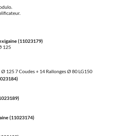
odulo.
ificateur.
lexigaine (11023179)
Ø 125
M Ø 125 7 Coudes + 14 Rallonges Ø 80 LG150
1023184)
11023189)
gaine (11023174)