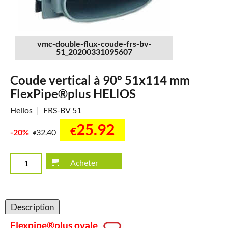
vmc-double-flux-coude-frs-bv-
51_20200331095607
Coude vertical à 90° 51x114 mm
FlexPipe®plus HELIOS
Helios
FRS-BV 51
25.92
€
-20%
32.40
€
Acheter
Description
Flexpipe®plus ovale