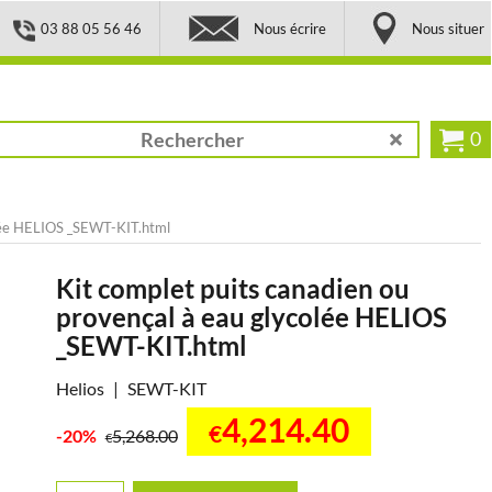
03 88 05 56 46
Nous écrire
Nous situer
0
olée HELIOS _SEWT-KIT.html
Kit complet puits canadien ou
provençal à eau glycolée HELIOS
_SEWT-KIT.html
Helios
SEWT-KIT
4,214.40
€
-20%
5,268.00
€