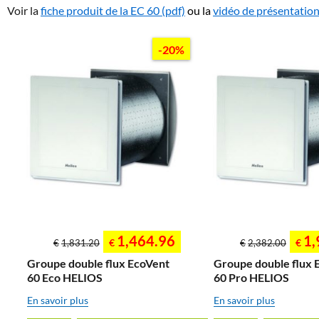
Voir la
fiche produit de la EC 60 (pdf)
ou la
vidéo de présentation
-20%
1,464.96
1,
€
€
€
1,831.20
€
2,382.00
Groupe double flux EcoVent
Groupe double flux 
60 Eco HELIOS
60 Pro HELIOS
En savoir plus
En savoir plus