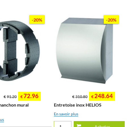
-20%
-20%
72.96
248.64
€
€
€
91.20
€
310.80
manchon mural
Entretoise inox HELIOS
En savoir plus
lus
Acheter