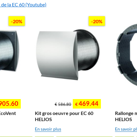
 de la EC 60 (Youtube)
-20%
-20%
905.60
469.44
€
€
586.80
EcoVent
Kit gros oeuvre pour EC 60
Rallonge 
HELIOS
HELIOS
En savoir plus
En savoir p