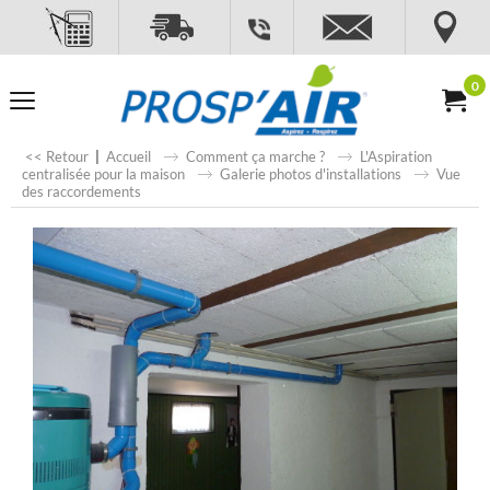
0
<< Retour
|
Accueil
Comment ça marche ?
L'Aspiration
centralisée pour la maison
Galerie photos d'installations
Vue
des raccordements