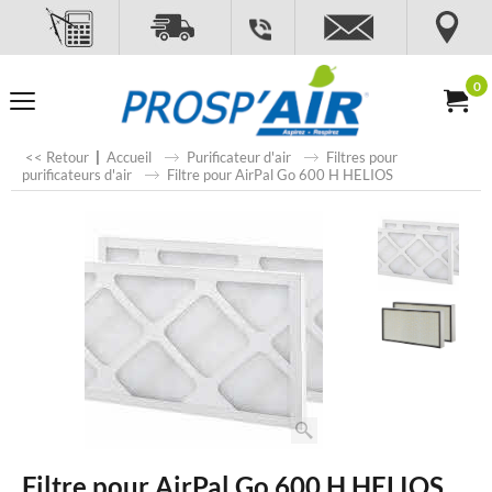
0
<< Retour
|
Accueil
Purificateur d'air
Filtres pour
purificateurs d'air
Filtre pour AirPal Go 600 H HELIOS
Filtre pour AirPal Go 600 H HELIOS