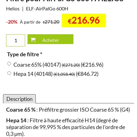
Helios
ELF-AirPalGo 600H
216.96
€
-20%
271.20
À partir de
€
Acheter
Type de filtre
*
Coarse 65% (40147)
(
€216.96
)
(
€271.20
)
Hepa 14 (40148)
(
€846.72
)
(
€1,058.40
)
Description
Coarse 65 %
: Préfiltre grossier ISO Coarse 65 % (G4)
Hepa 14
: Filtre à haute efficacité H14 (degré de
séparation de 99,995 % des particules de l'ordre de
0,3 µm).