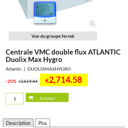
Vue du groupe fermé
Centrale VMC double flux ATLANTIC
Duolix Max Hygro
Atlantic
DUOLIXMAXHYGRO
2,714.58
€
-25%
3,619.44
€
Acheter
Description
Plus