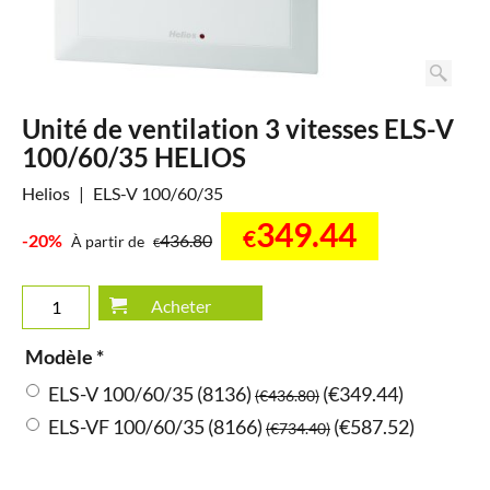
Unité de ventilation 3 vitesses ELS-V
100/60/35 HELIOS
Helios
ELS-V 100/60/35
349.44
€
-20%
436.80
À partir de
€
Acheter
Modèle
*
ELS-V 100/60/35 (8136)
(
€349.44
)
(
€436.80
)
ELS-VF 100/60/35 (8166)
(
€587.52
)
(
€734.40
)