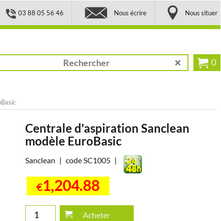
03 88 05 56 46
Nous écrire
Nous situer
0
oBasic
Centrale d'aspiration Sanclean
modèle EuroBasic
Sanclean
code SC1005
1,204.88
€
Acheter