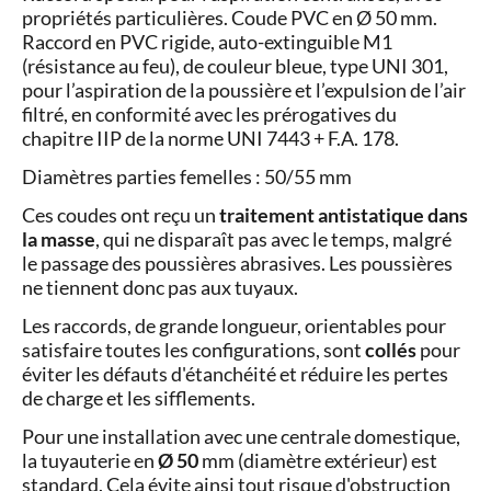
propriétés particulières. Coude PVC en Ø 50 mm.
Raccord en PVC rigide, auto-extinguible M1
(résistance au feu), de couleur bleue, type UNI 301,
pour l’aspiration de la poussière et l’expulsion de l’air
filtré, en conformité avec les prérogatives du
chapitre IIP de la norme UNI 7443 + F.A. 178.
Diamètres parties femelles : 50/55 mm
Ces coudes ont reçu un
traitement antistatique dans
la masse
, qui ne disparaît pas avec le temps, malgré
le passage des poussières abrasives. Les poussières
ne tiennent donc pas aux tuyaux.
Les raccords, de grande longueur, orientables pour
satisfaire toutes les configurations, sont
collés
pour
éviter les défauts d'étanchéité et réduire les pertes
de charge et les sifflements.
Pour une installation avec une centrale domestique,
la tuyauterie en
Ø 50
mm (diamètre extérieur) est
standard. Cela évite ainsi tout risque d'obstruction