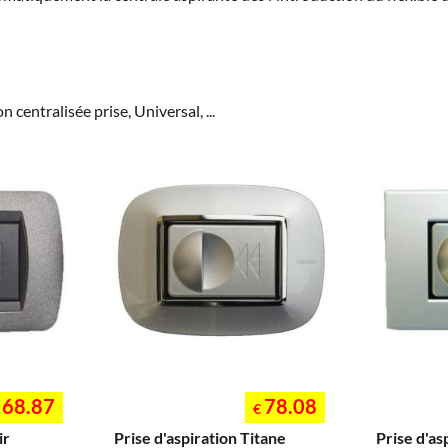
 centralisée prise, Universal, ...
68.87
78.08
€
ir
Prise d'aspiration Titane
Prise d'as