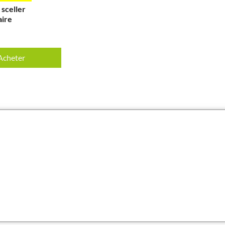
 sceller
aire
Acheter