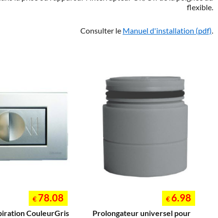
flexible.
Consulter le
Manuel d'installation (pdf)
.
78.08
6.98
€
€
piration CouleurGris
Prolongateur universel pour